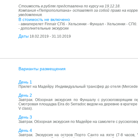
Стоимость в рублях представлена по курсу на 19.12.18.
Компания «Петрополитана» оставляет за собой право на корр
уведомления.
В стоимость не включено
- авиаперелет Finnair СПб - Хельсинки - Фуншал - Хельсинки - СПб:
- дополнительные экскурсии
Даты
18.02.2019 - 31.10.2019
Варианты размещения
День 1
Прилет на Мадейру. Индивидуальный трансфер до отеля (Mercedes 
День 2
Завтрак. Обзорная экскурсия по Фуншалу c русскоговорящим г
Смотровая площадка Eira do Serradoc видом на деревню в кратере ву
V class).
День 3
Завтрак. Обзорная экскурсия по Мадейре на самолете с русскогово
День 4
Завтрак. Экскурсия на остров Порто Санто на яхте (7-8 часо