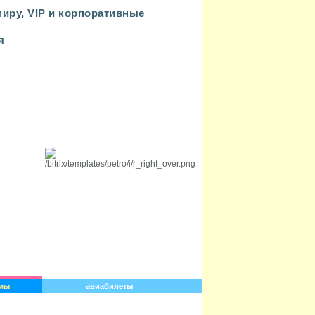
иру, VIP и корпоративные
я
МАЛЕНЬКИЙ РАЙ
7=6, 14=12
мы
авиабилеты