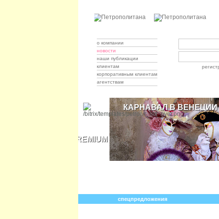
о компании
новости
наши публикации
клиентам
регист
корпоративным клиентам
агентствам
КАРНАВАЛ В ВЕНЕЦИИ
ОКУНИТЕСЬ В СКАЗКУ!
PREMIUM ALL-INCLUSIVE НА СЕЙШЕ
ЗИМНЕЕ ПРОМО!
спецпредложения