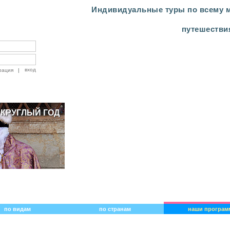
Индивидуальные туры по всему м
путешестви
рация
|
 КРУГЛЫЙ ГОД
ЛАХ!
по видам
по странам
наши програм