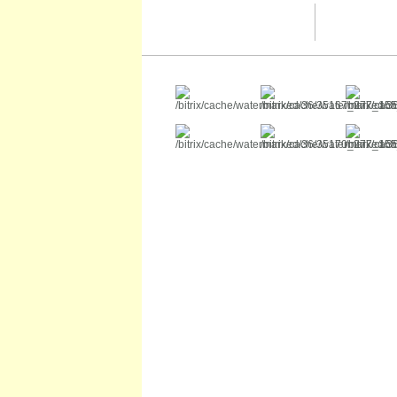
Абхазия
Австралия
Австрия
Азербайджан
Аргентина
Армения
Белоруссия
Бельгия
Ботсвана
Бразилия
Бруней
Бутан
Великобритания
Венгрия
Венесуэла
Вьетнам
Германия
Гонконг
Греция
Грузия
Египет
Замбия
Зимбабве
Израиль