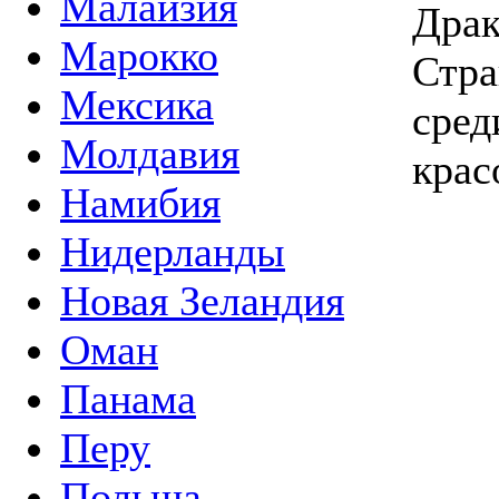
Малайзия
Драк
Марокко
Стра
Мексика
сред
Молдавия
крас
Намибия
Нидерланды
Новая Зеландия
Оман
Панама
Перу
Польша