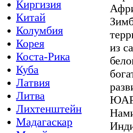
Киргизия
Афри
Китай
Зимб
Колумбия
терр
Корея
из с
Коста-Рика
бело
Куба
бога
Латвия
разв
Литва
ЮАР 
Лихтенштейн
Нами
Мадагаскар
Инди