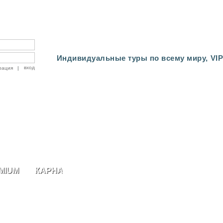
Индивидуальные туры по всему миру, VIP
рация
|
MIUM ALL-INCLUSIVE НА СЕЙШЕЛАХ!
КАРНАВАЛ В ВЕНЕЦИИ КРУГЛЫЙ ГОД