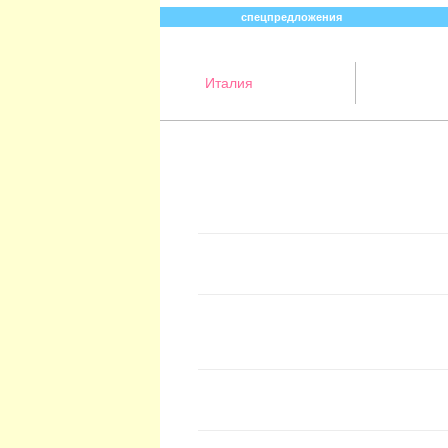
спецпредложения
Италия
Абхазия
Австралия
Австрия
Азербайджан
Аргентина
Армения
Белоруссия
Бельгия
Ботсвана
Бразилия
Бруней
Бутан
Великобритания
Венгрия
Венесуэла
Вьетнам
Германия
Гонконг
Греция
Грузия
Египет