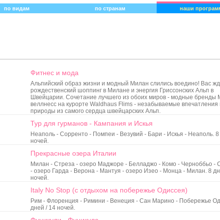
по видам
по странам
наши програм
Фитнес и мода
Альпийский образ жизни и модный Милан слились воедино! Вас жд
рождественский шоппинг в Милане и энергия Гриссонских Альп в
Швейцарии. Сочетание лучшего из обоих миров - модные бренды 
веллнесс на курорте Waldhaus Flims - незабываемые впечатления 
природы из самого сердца швейцарских Альп.
Тур для гурманов - Кампания и Искья
Неаполь - Сорренто - Помпеи - Везувий - Бари - Искья - Неаполь. 8 
ночей.
Прекрасные озера Италии
Милан - Стреза - озеро Маджоре - Белладжо - Комо - Черноббьо -
- озеро Гарда - Верона - Мантуя - озеро Изео - Монца - Милан. 8 дн
ночей.
Italy No Stop (с отдыхом на побережье Одиссея)
Рим - Флоренция - Римини - Венеция - Сан Марино - Побережье Од
дней / 14 ночей.