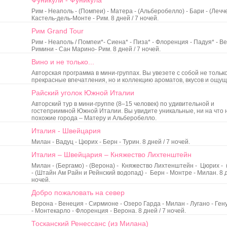
Фуникули - Фуникула
Рим - Неаполь - (Помпеи) - Матера - (Альберобелло) - Бари - (Лечче
Кастель-дель-Монте - Рим. 8 дней / 7 ночей.
Рим Grand Tour
Рим - Неаполь / Помпеи*- Сиена* - Пиза* - Флоренция - Падуя* - В
Римини - Сан Марино- Рим. 8 дней / 7 ночей.
Вино и не только...
Авторская программа в мини-группах. Вы увезете с собой не тольк
прекрасные впечатления, но и коллекцию ароматов, вкусов и ощущ
Райский уголок Южной Италии
Авторский тур в мини-группе (8–15 человек) по удивительной и
гостеприимной Южной Италии. Вы увидите уникальные, ни на что 
похожие города – Матеру и Альберобелло.
Италия - Швейцария
Милан - Вадуц - Цюрих - Берн - Турин. 8 дней / 7 ночей.
Италия – Швейцария – Княжество Лихтенштейн
Милан - (Бергамо) - (Верона) - Княжество Лихтенштейн - Цюрих -
- (Штайн Ам Райн и Рейнский водопад) - Берн - Монтре - Милан. 8 д
ночей.
Добро пожаловать на север
Верона - Венеция - Сирмионе - Озеро Гарда - Милан - Лугано - Ген
- Монтекарло - Флоренция - Верона. 8 дней / 7 ночей.
Тосканский Ренессанс (из Милана)