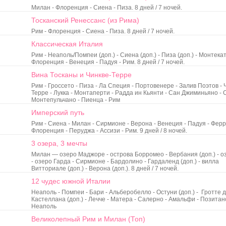
Милан - Флоренция - Сиена - Пиза. 8 дней / 7 ночей.
Тосканский Ренессанс (из Рима)
Рим - Флоренция - Сиена - Пиза. 8 дней / 7 ночей.
Классическая Италия
Рим - Неаполь/Помпеи (доп.) - Сиена (доп.) - Пиза (доп.) - Монтека
Флоренция - Венеция - Падуя - Рим. 8 дней / 7 ночей.
Вина Тосканы и Чинкве-Терре
Рим - Гроссето - Пиза - Ла Специя - Портовенере - Залив Поэтов - 
Терре - Лукка - Монтаперти - Радда ин Кьянти - Сан Джиминьяно - 
Монтепульчано - Пиенца - Рим
Имперский путь
Рим - Сиена - Милан - Сирмионе - Верона - Венеция - Падуя - Ферр
Флоренция - Перуджа - Ассизи - Рим. 9 дней / 8 ночей.
3 озера, 3 мечты
Милан — озеро Маджоре - острова Борромео - Вербания (доп.) - о
- озеро Гарда - Сирмионе - Бардолино - Гардаленд (доп.) - вилла
Витториале (доп.) - Верона (доп.). 8 дней / 7 ночей.
12 чудес южной Италии
Неаполь - Помпеи - Бари - Альберобелло - Остуни (доп.) - Гротте 
Кастеллана (доп.) - Лечче - Матера - Салерно - Амальфи - Позитан
Неаполь
Великолепный Рим и Милан (Топ)