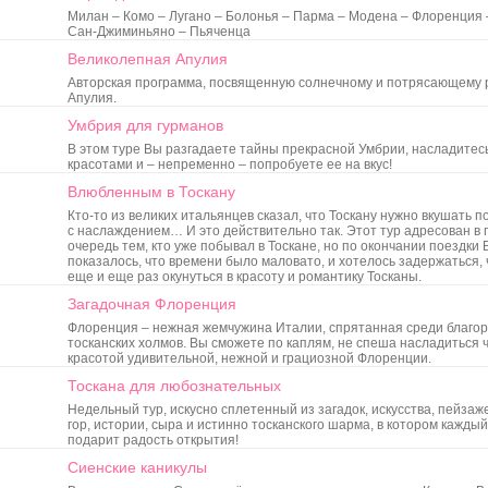
Милан – Комо – Лугано – Болонья – Парма – Модена – Флоренция 
Сан-Джиминьяно – Пьяченца
Великолепная Апулия
Авторская программа, посвященную солнечному и потряcающему 
Апулия.
Умбрия для гурманов
В этом туре Вы разгадаете тайны прекрасной Умбрии, насладитес
красотами и – непременно – попробуете ее на вкус!
Влюбленным в Тоскану
Кто-то из великих итальянцев сказал, что Тоскану нужно вкушать п
с наслаждением… И это действительно так. Этот тур адресован в
очередь тем, кто уже побывал в Тоскане, но по окончании поездки 
показалось, что времени было маловато, и хотелось задержаться,
еще и еще раз окунуться в красоту и романтику Тосканы.
Загадочная Флоренция
Флоренция – нежная жемчужина Италии, спрятанная среди благо
тосканских холмов. Вы сможете по каплям, не спеша насладиться
красотой удивительной, нежной и грациозной Флоренции.
Тоскана для любознательных
Недельный тур, искусно сплетенный из загадок, искусства, пейзаже
гор, истории, сыра и истинно тосканского шарма, в котором каждый
подарит радость открытия!
Сиенские каникулы