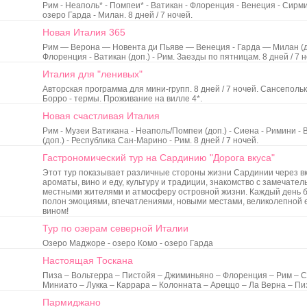
Рим - Неаполь* - Помпеи* - Ватикан - Флоренция - Венеция - Сирми
озеро Гарда - Милан. 8 дней / 7 ночей.
Новая Италия 365
Рим — Верона — Новента ди Пьяве — Венеция - Гарда — Милан (до
Флоренция - Ватикан (доп.) - Рим. Заезды по пятницам. 8 дней / 7 н
Италия для "ленивых"
Авторская программа для мини-групп. 8 дней / 7 ночей. Сансепольк
Борро - термы. Проживание на вилле 4*.
Новая счастливая Италия
Рим - Mузеи Ватикана - Неаполь/Помпеи (доп.) - Сиенa - Римини -
(доп.) - Республикa Сан-Марино - Рим. 8 дней / 7 ночей.
Гастрономический тур на Сардинию "Дорога вкуса"
Этот тур показывает различные стороны жизни Сардинии через вк
ароматы, вино и еду, культуру и традиции, знакомство с замечате
местными жителями и атмосферу островной жизни. Каждый день 
полон эмоциями, впечатлениями, новыми местами, великолепной 
вином!
Тур по озерам северной Италии
Озеро Маджоре - озеро Комо - озеро Гарда
Настоящая Тоскана
Пиза – Вольтерра – Пистойя – Джиминьяно – Флоренция – Рим – С
Миниато – Лукка – Каррара – Колонната – Ареццо – Ла Верна – Пи
Пармиджано