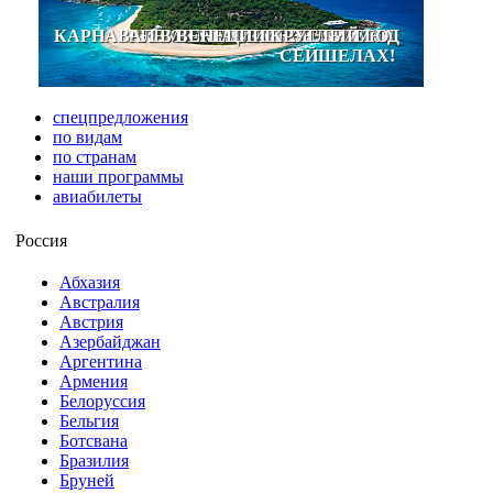
КАРНАВАЛ В ВЕНЕЦИИ КРУГЛЫЙ ГОД
PREMIUM ALL-INCLUSIVE НА
ОКУНИТЕСЬ В СКАЗКУ!
ЗИМНЕЕ ПРОМО!
СЕЙШЕЛАХ!
спецпредложения
по видам
по странам
наши программы
авиабилеты
Россия
Абхазия
Австралия
Австрия
Азербайджан
Аргентина
Армения
Белоруссия
Бельгия
Ботсвана
Бразилия
Бруней