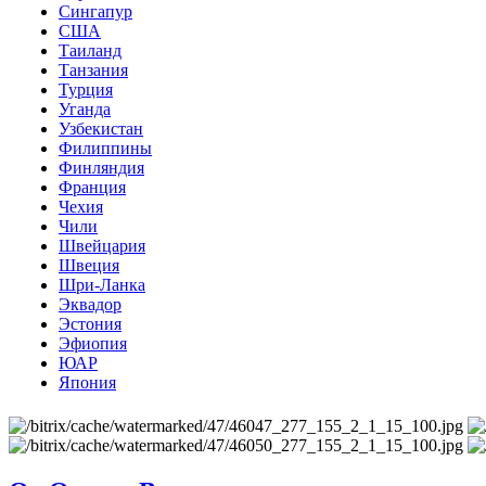
Сингапур
США
Таиланд
Танзания
Турция
Уганда
Узбекистан
Филиппины
Финляндия
Франция
Чехия
Чили
Швейцария
Швеция
Шри-Ланка
Эквадор
Эстония
Эфиопия
ЮАР
Япония