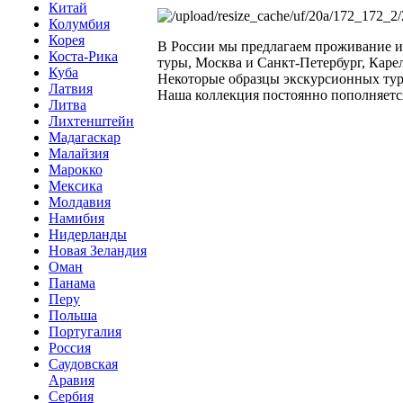
Китай
Колумбия
Корея
В России мы предлагаем проживание и
Коста-Рика
туры, Москва и Санкт-Петербург, Каре
Куба
Некоторые образцы экскурсионных туро
Латвия
Наша коллекция постоянно пополняетс
Литва
Лихтенштейн
Мадагаскар
Малайзия
Марокко
Мексика
Молдавия
Намибия
Нидерланды
Новая Зеландия
Оман
Панама
Перу
Польша
Португалия
Россия
Саудовская
Аравия
Сербия