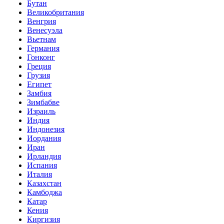
Бутан
Великобритания
Венгрия
Венесуэла
Вьетнам
Германия
Гонконг
Греция
Грузия
Египет
Замбия
Зимбабве
Израиль
Индия
Индонезия
Иордания
Иран
Ирландия
Испания
Италия
Казахстан
Камбоджа
Катар
Кения
Киргизия