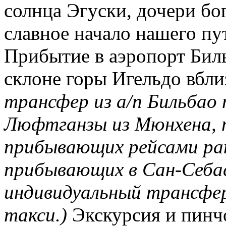
солнца Эгуски, дочери бо
славное начало нашего пу
Прибытие в аэропорт Биль
склоне горы Игельдо вбли
трансфер из а/п Бильбао 
Люфтганзы из Мюнхена, п
прибывающих рейсами ра
прибывающих в Сан-Себа
индивидуальный трансфер
такси.)
Экскурсия и пинч