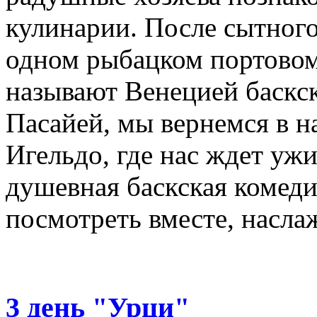
кулинарии. После сытного
одном рыбацком портовом 
называют Венецией баскс
Пасайей, мы вернемся в н
Игельдо, где нас ждет ужи
душевная баскская комед
посмотреть вместе, насла
3 день "Урци"