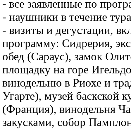
- все заявленные по прог
- наушники в течение тур
- визиты и дегустации, в
программу: Сидрерия, экс
обед (Сараус), замок Оли
площадку на горе Игельдо
винодельню в Риохе и тр
Угарте), музей баскской к
(Франция), винодельня Ча
закусками, собор Пампло