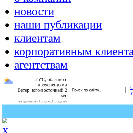
новости
наши публикации
клиентам
корпоративным клиент
агентствам
25°C, облачно с
прояснениями
С
Ветер: юго-восточный 2
у
м/c
по данным «Яндекс.Погоды»