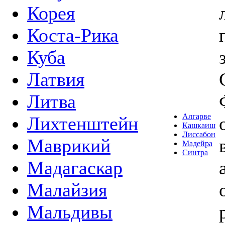
Корея
Коста-Рика
Куба
Латвия
Литва
Алгарве
Лихтенштейн
Кашкаиш
Лиссабон
Маврикий
Мадейра
Синтра
Мадагаскар
Малайзия
Мальдивы