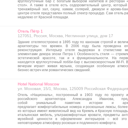
круглосуточный бар с богатым выбором напитков и ресторан 
стол». А также в отеле есть оздоровительный центр, который
тренажёрный зал, сауну, хамам, солярий, джакузи и арома-бан
центре отеля представлен полный спектр процедур. Сам отель р
недалеко от Красной площади.
Отель Пётр 1
127051, Россия, Москва, Неглинная улица, дом 17
Здание отеляпостроено в 1895 году по канонам строгой и велич
архитектуры тех времен. В 2006 году была проведена ег
реконструкция. Интерьер отеля выдержан в стилистике м
элементами декора эпохи Петра I. Особенность стиля — стремле
эстетической красоте, так и к функциональности. На пер
находится круглосуточный лобби-бар с высокоскоростным Wi-Fi. 
вечерам играет живая музыка, создающая особенную атмос
бизнес-встреч или романтических свиданий.
Hotel National Moscow
ул. Моховая, 15/1, Москва, 125009 Российская Федераци
Отель «Националь», построенный в 1903 году по проекту и
российского архитектора Александра Иванова, пред
собой уникальный памятник истории и архит
предлагает комфортабельные номера и роскошные люксы, более
из которых имеют живописный вид на Кремль и Красную площадь
итальянская мебель, ультракомфортные кровати, предметы ант
музейной ценности в оформлении интерьеров – всё это
неповторимую атмосферу роскоши и подлинного комфорта.