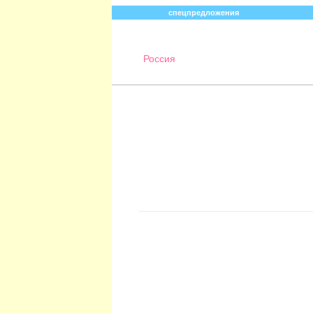
спецпредложения
Россия
Абхазия
Австралия
Австрия
Азербайджан
Андорра
Аргентина
Арктика
Армения
Барбадос
Белоруссия
Бельгия
Болгария
Ботсвана
Бразилия
Бруней
Бутан
Великобритания
Венгрия
Венесуэла
Вьетнам