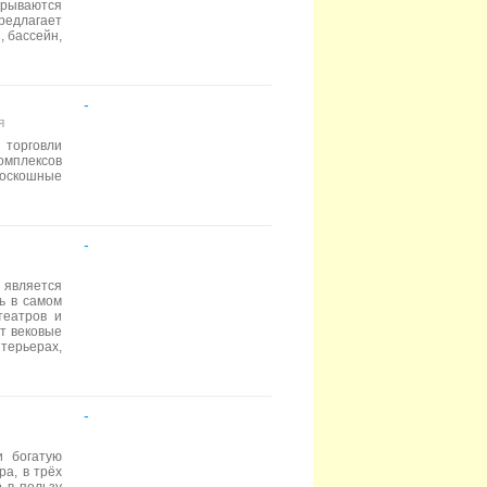
крываются
редлагает
, бассейн,
-
я
 торговли
омплексов
роскошные
-
 является
ь в самом
театров и
т вековые
терьерах,
-
и богатую
а, в трёх