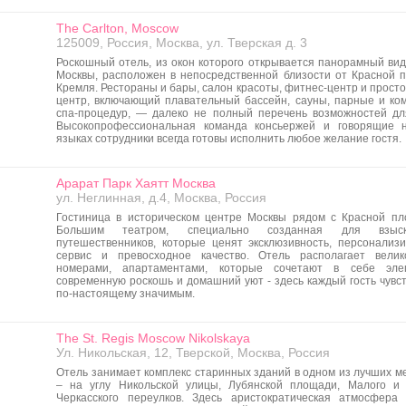
The Carlton, Moscow
125009, Россия, Москва, ул. Тверская д. 3
Роскошный отель, из окон которого открывается панорамный вид
Москвы, расположен в непосредственной близости от Красной 
Кремля. Рестораны и бары, салон красоты, фитнес-центр и прост
центр, включающий плавательный бассейн, сауны, парные и ко
спа-процедур, — далеко не полный перечень возможностей дл
Высокопрофессиональная команда консьержей и говорящие 
языках сотрудники всегда готовы исполнить любое желание гостя.
Арарат Парк Хаятт Москва
ул. Неглинная, д.4, Москва, Россия
Гостиница в историческом центре Москвы рядом с Красной п
Большим театром, специально созданная для взыск
путешественников, которые ценят эксклюзивность, персонализ
сервис и превосходное качество. Отель располагает вели
номерами, апартаментами, которые сочетают в себе элега
современную роскошь и домашний уют - здесь каждый гость чувс
по-настоящему значимым.
The St. Regis Moscow Nikolskaya
Ул. Никольская, 12, Тверской, Москва, Россия
Отель занимает комплекс старинных зданий в одном из лучших м
– на углу Никольской улицы, Лубянской площади, Малого и
Черкасского переулков. Здесь аристократическая атмосфера