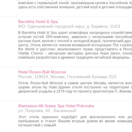
комплекс с термальной зоной, тренажерным залом и бассейном. К
здесь есть собственная конюшня, детский клуб и детские площадки
Barvikha Hotel & Spa
МО, Одинцовский городской округ, д. Барвиха, 114/3
В Barvikha Hotel & Spa царит атмосфера загородного спокойствия
услугам гостей SPA-комплекс, аквазона с несколькими бассейна
русская баня, купели с теплой и холодной водой, тропический душ
центр. Отель является членом всемирной ассоциации The Leading
the World и удостоен эксклюзивного права представлять в Росс
Vitalite Chenot – авторскую методику доктора Анри Шено, осно
новейших разработках и древних традициях китайской медицины.
Hotel Russo-Balt Moscow
Россия, 119019, Москва, Гоголевский бульвар 31/1
Отель Russo-Balt Moscow в самом центре Москвы является во
шарма эпохи Ар Нуво.Здание отеля построено на территории 
дворянской усадьбы в 1879 году по проекту архитектора П. Жукова
Mamaison All-Suites Spa Hotel Pokrovka
ул. Покровка, 40 , Басманный
Этот отель идеально подойдёт для краткосрочного или дл
пребывания и станет Вашим вторым домом во время команди
путешествий с семьёй.