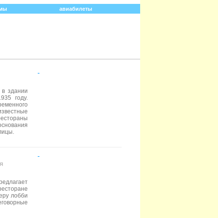
мы
авиабилеты
-
 в здании
935 году.
ременного
известные
рестораны
снования
лицы.
-
ая
едлагает
ресторане
еру лобби
еговорные