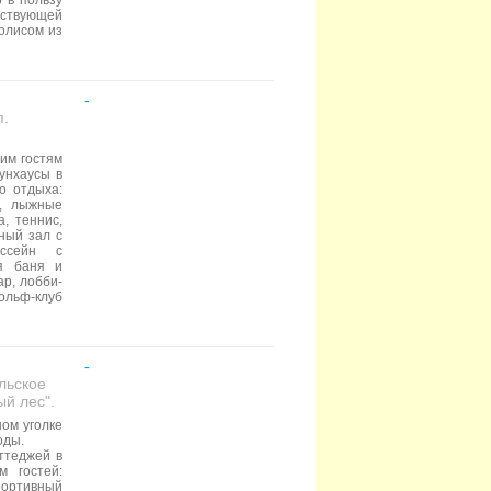
 в пользу
тствующей
полисом из
-
п.
им гостям
унхаусы в
о отдыха:
м, лыжные
а, теннис,
ный зал с
ассейн с
ая баня и
ар, лобби-
ольф-клуб
-
ельское
ый лес".
ном уголке
оды.
ттеджей в
м гостей:
портивный