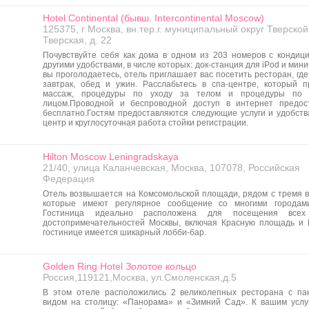
Hotel Continental (бывш. Intercontinental Moscow)
125375, г Москва, вн.тер.г. муниципальный округ Тверской
Тверская, д. 22
Почувствуйте себя как дома в одном из 203 номеров с кондиц
другими удобствами, в числе которых: док-станция для iPod и мини
вы проголодаетесь, отель приглашает вас посетить ресторан, гд
завтрак, обед и ужин. Расслабьтесь в спа-центре, который п
массаж, процедуры по уходу за телом и процедуры по 
лицом.Проводной и беспроводной доступ в интернет предос
бесплатно.Гостям предоставляются следующие услуги и удобства
центр и круглосуточная работа стойки регистрации.
Hilton Moscow Leningradskaya
21/40, улица Каланчевская, Москва, 107078, Российская
Федерация
Отель возвышается на Комсомольской площади, рядом с тремя в
которые имеют регулярное сообщение со многими городами
Гостиница идеально расположена для посещения всех
достопримечательностей Москвы, включая Красную площадь и 
гостинице имеется шикарный лобби-бар.
Golden Ring Hotel Золотое кольцо
Россия,119121,Москва, ул.Смоленская,д.5
В этом отеле расположились 2 великолепных ресторана с п
видом на столицу: «Панорама» и «Зимний Сад». К вашим услу