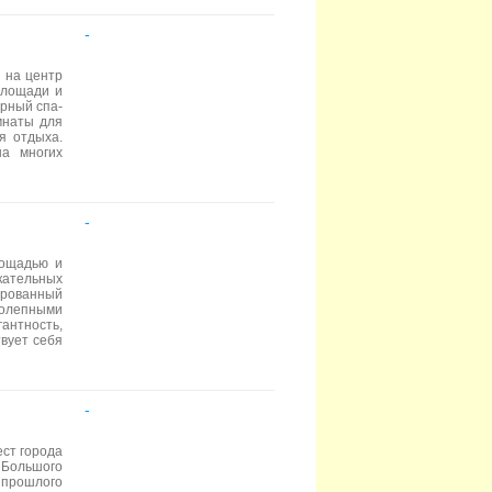
-
 на центр
площади и
орный спа-
мнаты для
я отдыха.
на многих
-
лощадью и
ательных
ированный
колепными
нтность,
твует себя
-
ест города
 Большого
 прошлого