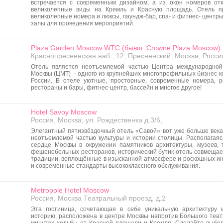
встречается с современным дизайном, а из окон номеров от
великолепные виды на Кремль и Красную площадь. Отель п
великолепные номера и люксы, лаундж-бар, спа- и фитнес- центры
залы для проведения мероприятий.
Plaza Garden Moscow WTC (бывш. Crowne Plaza Moscow)
Краснопресненская наб., 12, Пресненский, Москва, Росси
Отель является неотъемлемой частью Центра международной
Москвы (ЦМТ) – одного из крупнейших многопрофильных бизнес-к
России. В отеле уютные, просторные, современные номера, 
рестораны и бары, фитнес-центр, бассейн и многое другое!
Hotel Savoy Moscow
Россия, Москва, ул. Рождественка д.3/6,
Элегантный пятизвёздочный отель «Савой» вот уже больше века
неотъемлемой частью культуры и истории столицы. Располагаяс
сердце Москвы в окружении памятников архитектуры, музеев, 
фешенебельных ресторанов, исторический бутик-отель совмещае
традиции, воплощённые в изысканной атмосфере и роскошных ин
и современные стандарты высококлассного обслуживания.
Metropole Hotel Moscow
Россия, Москва Театральный проезд, д.2
Эта гостиница, сочетающая в себе уникальную архитектуру 
историю, расположена в центре Москвы напротив Большого театр