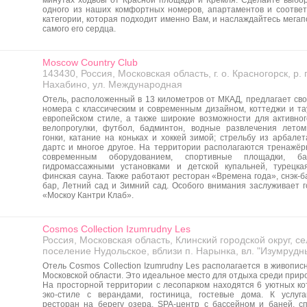
минутах ходьбы от Красной площади и Кремля. Сделайте выбор
одного из наших комфортных номеров, апартаментов и соотве
категории, которая подходит именно Вам, и наслаждайтесь мега
самого его сердца.
Moscow Country Club
143430, Россия, Московская область, г. о. Красногорск, р. 
Нахабино, ул. Международная
Отель, расположенный в 13 километров от МКАД, предлагает сво
номера с классическим и современным дизайном, коттеджи и та
европейском стиле, а также широкие возможности для активног
велопрогулки, футбол, бадминтон, водные развлечения лето
гонки, катание на коньках и хоккей зимой; стрельбу из арбалет
дартс и многое другое. На территории располагаются тренажёр
современным оборудованием, спортивные площадки, б
гидромассажными установками и детской купальней, турецк
финская сауна. Также работают ресторан «Времена года», снэк-б
бар, Летний сад и Зимний сад. Особого внимания заслуживает г
«Москоу Кантри Клаб».
Cosmos Collection Izumrudny Les
Россия, Московская область, Клинский городской округ, с
поселение Нудольское, вблизи п. Нарынка, вл. "Изумрудн
Отель Cosmos Collection Izumrudny Les располагается в живопис
Московской области. Это идеальное место для отдыха среди прир
На просторной территории с лесопарком находятся 6 уютных ко
эко-стиле с верандами, гостиница, гостевые дома. К услуга
ресторан на берегу озера, SPA-центр с бассейном и баней, с