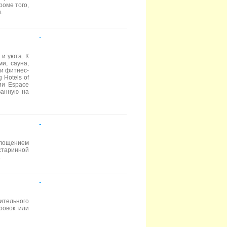
роме того,
.
-
 и уюта. К
ми, сауна,
 и фитнес-
 Hotels of
ии Espace
ванную на
-
площением
старинной
.
-
ительного
ровок или