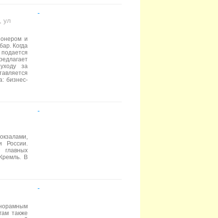
-
, ул
ионером и
бар. Когда
е подается
редлагает
уходу за
тавляется
: бизнес-
-
окзалами,
 России.
 главных
Кремль. В
-
анорамным
гам также