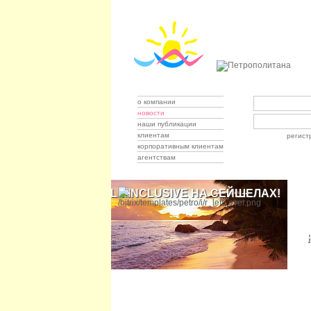
о компании
новости
наши публикации
клиентам
регист
корпоративным клиентам
агентствам
PREMIUM ALL-INCLUSIVE НА СЕЙШЕЛАХ!
ОКУНИТЕСЬ В СКАЗКУ!
ЗИМНЕЕ ПРОМО!