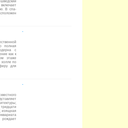
«шведский
 включает
ю. В спа-
асположен
-
ественной
о полная
одерна с
ние как к
вом этаже
В холле по
феру для
-
я
звестного
ставляет
ектуры;
 тридцати
; изящная
иквариата
 рождает