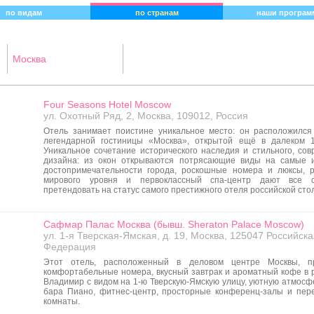
по видам
по странам
наши програм
Москва
Западная Сибирь
Краснодарский Край
Four Seasons Hotel Moscow
Крым
ул. Охотный Ряд, 2, Москва, 109012, Россия
Москва
Отель занимает поистине уникальное место: он расположился
Санкт-Петербург
легендарной гостиницы «Москва», открытой ещё в далеком 1
Северный Кавказ
Уникальное сочетание исторического наследия и стильного, сов
Северо-Запад
дизайна: из окон открываются потрясающие виды на самые 
Сибирь
достопримечательности города, роскошные номера и люксы, 
Центральная Россия
мирового уровня и первоклассный спа-центр дают все о
претендовать на статус самого престижного отеля российской сто
Сафмар Палас Москва (бывш. Sheraton Palace Moscow)
ул. 1-я Тверская-Ямская, д. 19, Москва, 125047 Российск
Федерация
Этот отель, расположенный в деловом центре Москвы, пр
комфортабельные номера, вкусный завтрак и ароматный кофе в 
Владимир с видом на 1-ю Тверскую-Ямскую улицу, уютную атмосф
бара Пиано, фитнес-центр, просторные конференц-залы и пер
комнаты.