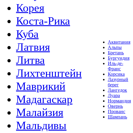
Корея
Коста-Рика
Куба
Аквитания
Латвия
Альпы
Бретань
Литва
Бургундия
Иль-де-
Франс
Лихтенштейн
Корсика
Лазурный
Маврикий
берег
Лангедок
Мадагаскар
Луара
Нормандия
Овернь
Малайзия
Прованс
Шампань
Мальдивы