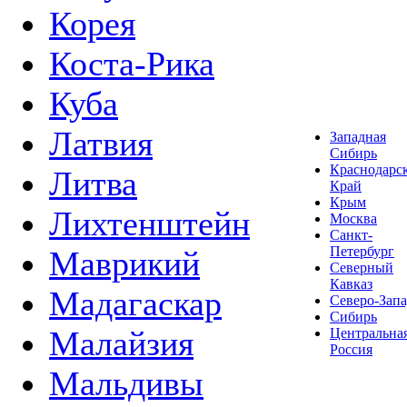
Корея
Коста-Рика
Куба
Латвия
Западная
Сибирь
Краснодарс
Литва
Край
Крым
Лихтенштейн
Москва
Санкт-
Петербург
Маврикий
Северный
Кавказ
Мадагаскар
Северо-Зап
Сибирь
Малайзия
Центральна
Россия
Мальдивы