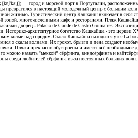
; [kɐʃ'kaiʃ]) — город и морской порт в Португалии, расположен
оды превратился в настоящий молодежный центр с большим колич
чной жизнью. Туристический центр Кашкаиш включает в себя ст
й зоной, многочисленными кафе и ресторанами. Пляж Кашкайша
асивый дворец - Palacio de Conde de Castro Guimarres. Экспози
и. Историко-архитектурное богатство Кашкайша - это церкви XV-
ом холме над городом. Около Кашкайша находится утес La boca d
ися о скалы волнами. Их грохот, брызги и пена создают необы
пляжи. Пляжи прекрасно обустроены и имеют всё необходимое д
Его можно назвать "меккой" сёрфинга, виндсёрфинга и кайтсёрфи
ны среди любителей сёрфинга из-за постоянных больших волн.