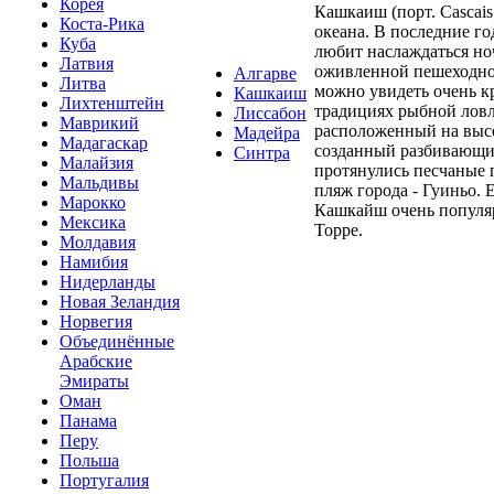
Корея
Кашкаиш (порт. Cascais
Коста-Рика
океана. В последние г
Куба
любит наслаждаться но
Латвия
оживленной пешеходно
Алгарве
Литва
можно увидеть очень кр
Кашкаиш
Лихтенштейн
традициях рыбной ловл
Лиссабон
Маврикий
расположенный на высок
Мадейра
Мадагаскар
созданный разбивающим
Синтра
Малайзия
протянулись песчаные 
Мальдивы
пляж города - Гуиньо. 
Марокко
Кашкайш очень популяр
Мексика
Торре.
Молдавия
Намибия
Нидерланды
Новая Зеландия
Норвегия
Объединённые
Арабские
Эмираты
Оман
Панама
Перу
Польша
Португалия