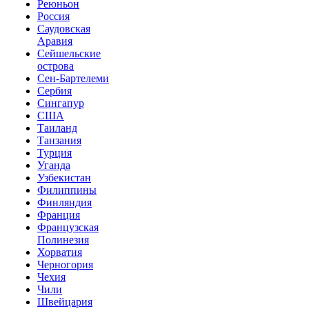
Реюньон
Россия
Саудовская
Аравия
Сейшельские
острова
Сен-Бартелеми
Сербия
Сингапур
США
Таиланд
Танзания
Турция
Уганда
Узбекистан
Филиппины
Финляндия
Франция
Французская
Полинезия
Хорватия
Черногория
Чехия
Чили
Швейцария