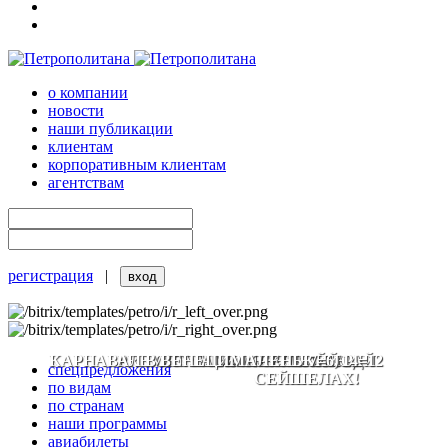
о компании
новости
наши публикации
клиентам
корпоративным клиентам
агентствам
регистрация
|
КАРНАВАЛ В ВЕНЕЦИИ КРУГЛЫЙ ГОД
PREMIUM ALL-INCLUSIVE НА
ОКУНИТЕСЬ В СКАЗКУ!
ЗИМНЕЕ ПРОМО!
МАЛЕНЬКИЙ РАЙ
7=6, 14=12
спецпредложения
СЕЙШЕЛАХ!
по видам
по странам
наши программы
авиабилеты