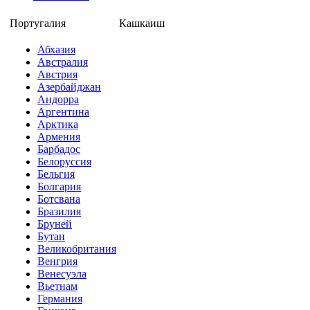
Португалия
Кашкаиш
Абхазия
Австралия
Австрия
Азербайджан
Андорра
Аргентина
Арктика
Армения
Барбадос
Белоруссия
Бельгия
Болгария
Ботсвана
Бразилия
Бруней
Бутан
Великобритания
Венгрия
Венесуэла
Вьетнам
Германия