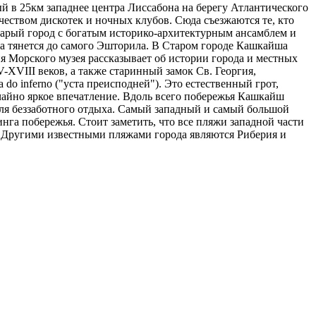
ный в 25км западнее центра Лиссабона на берегу Атлантического
еством дискотек и ночных клубов. Сюда съезжаются те, кто
арый город с богатым историко-архитектурным ансамблем и
 тянется до самого Эшторила. В Старом городе Кашкайша
ция Морского музея рассказывает об истории города и местных
XVIII веков, а также старинный замок Св. Георгия,
o inferno ("уста преисподней"). Это естественный грот,
чайно яркое впечатление. Вдоль всего побережья Кашкайш
ля беззаботного отдыха. Самый западный и самый большой
нга побережья. Стоит заметить, что все пляжи западной части
 Другими известными пляжами города являются Риберия и