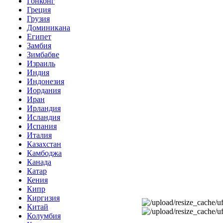
Гонконг
Греция
Грузия
Доминикана
Египет
Замбия
Зимбабве
Израиль
Индия
Индонезия
Иордания
Иран
Ирландия
Исландия
Испания
Италия
Казахстан
Камбоджа
Канада
Катар
Кения
Кипр
Киргизия
Китай
Колумбия