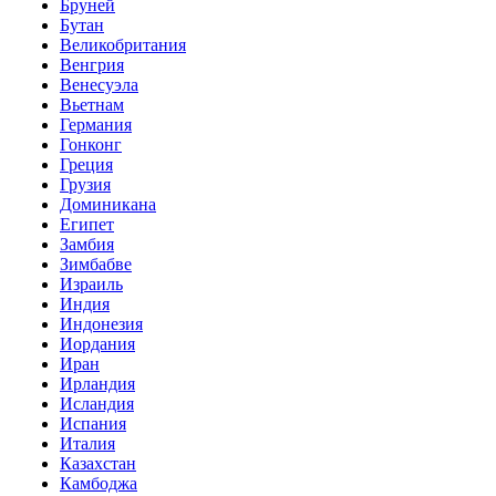
Бруней
Бутан
Великобритания
Венгрия
Венесуэла
Вьетнам
Германия
Гонконг
Греция
Грузия
Доминикана
Египет
Замбия
Зимбабве
Израиль
Индия
Индонезия
Иордания
Иран
Ирландия
Исландия
Испания
Италия
Казахстан
Камбоджа