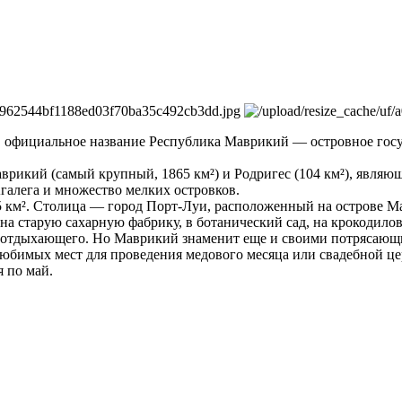
ce), официальное название Республика Маврикий — островное гос
аврикий (самый крупный, 1865 км²) и Родригес (104 км²), являю
Агалега и множество мелких островков.
5 км². Столица — город Порт-Луи, расположенный на острове М
 на старую сахарную фабрику, в ботанический сад, на крокодил
ля отдыхающего. Но Маврикий знаменит еще и своими потрясающ
любимых мест для проведения медового месяца или свадебной ц
 по май.