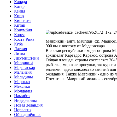
Канада
Катар
Кения
Кипр
Киргизия
Китай
Колумбия
Корея
Коста-Рика
Маврикий (англ. Mauritius, фр. Mauri
Куба
900 км к востоку от Мадагаскара.
Латвия
В состав республики входят острова М
Литва
архипелаг Каргадос-Карахос, острова 
Лихтенштейн
Общая площадь страны составляет 204
Маврикий
рыбалка, морские прогулки, экскурсии
Мадагаскар
землями - здесь множество занятий д
Малайзия
ожидания. Также Маврикий - одно из 
Мальдивы
Поехать на Маврикий можно с сентября
Марокко
Мексика
Молдавия
Намибия
Нидерланды
Новая Зеландия
Норвегия
Объединённые