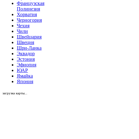
Французская
Полинезия
Хорватия
Черногория
Чехия
Чили
Швейцария
Швеция
Шри-Ланка
Эквадор
Эстония
Эфиопия
ЮАР
Ямайка
Япония
загрузка карты...