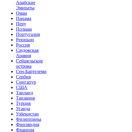
Арабские
Эмираты
Оман
Панама
Перу
Польша
Португалия
Реюньон
Россия
Саудовская
Аравия
Сейшельские
острова
Сен-Бартелеми
Сербия
Сингапур
США
Таиланд
Танзания
Турция
Уганда
Узбекистан
Филиппины
Финляндия
Франция