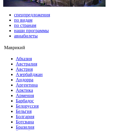
спецпредложения
по видам
по странам
наши программы
авиабилеты
Маврикий
Абхазия
Австралия
Австрия
Азербайджан
Андорра
Аргентина
Арктика
Армения
Барбадос
Белоруссия
Бельгия
Болгария
Ботсвана
Бразилия