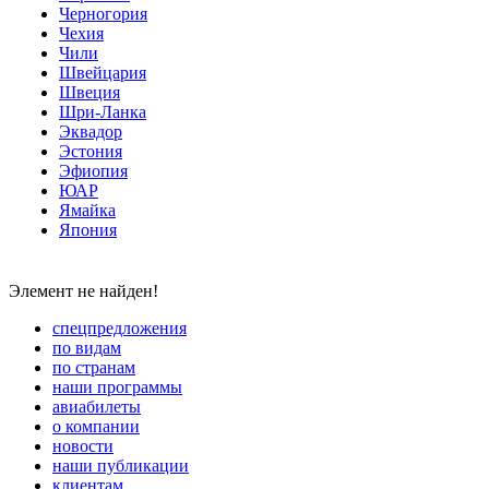
Черногория
Чехия
Чили
Швейцария
Швеция
Шри-Ланка
Эквадор
Эстония
Эфиопия
ЮАР
Ямайка
Япония
Элемент не найден!
спецпредложения
по видам
по странам
наши программы
авиабилеты
о компании
новости
наши публикации
клиентам