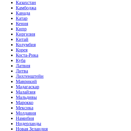
Казахстан
Камбоджа
Канада
Катар
Кения
Кипр
Киргизия
Китай
Колумбия
Корея
Коста-Рика
Куба
Латвия
Литва
Лихтенштейн
Маврикий
Мадагаскар
Малайзия
Мальдивы
Марокко
Мексика
Молдавия
Намибия
Нидерланды
Новая Зеландия