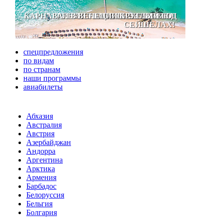
КАРНАВАЛ В ВЕНЕЦИИ КРУГЛЫЙ ГОД
PREMIUM ALL-INCLUSIVE НА
ОКУНИТЕСЬ В СКАЗКУ!
ЗИМНЕЕ ПРОМО!
СЕЙШЕЛАХ!
спецпредложения
по видам
по странам
наши программы
авиабилеты
Абхазия
Австралия
Австрия
Азербайджан
Андорра
Аргентина
Арктика
Армения
Барбадос
Белоруссия
Бельгия
Болгария