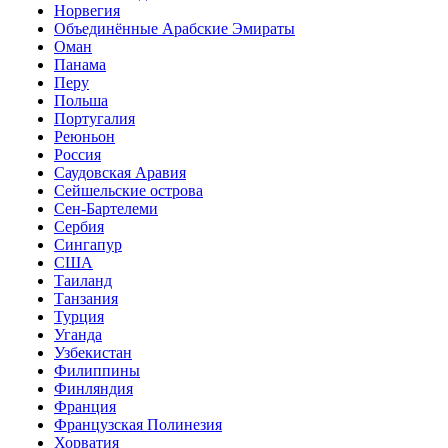
Норвегия
Объединённые Арабские Эмираты
Оман
Панама
Перу
Польша
Португалия
Реюньон
Россия
Саудовская Аравия
Сейшельские острова
Сен-Бартелеми
Сербия
Сингапур
США
Таиланд
Танзания
Турция
Уганда
Узбекистан
Филиппины
Финляндия
Франция
Французская Полинезия
Хорватия