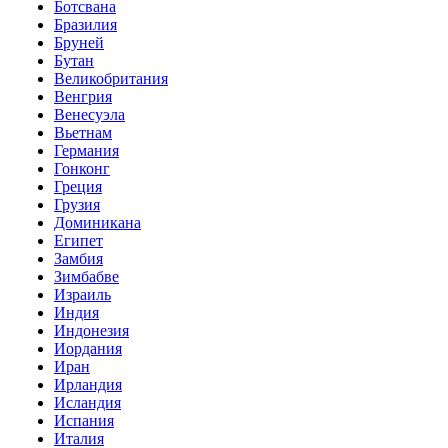
Ботсвана
Бразилия
Бруней
Бутан
Великобритания
Венгрия
Венесуэла
Вьетнам
Германия
Гонконг
Греция
Грузия
Доминикана
Египет
Замбия
Зимбабве
Израиль
Индия
Индонезия
Иордания
Иран
Ирландия
Исландия
Испания
Италия